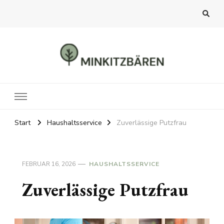
MINKITZBÄREN
Finde etwas Interessantes zum Lesen für dich
Start
Haushaltsservice
Zuverlässige Putzfrau
FEBRUAR 16, 2026
HAUSHALTSSERVICE
Zuverlässige Putzfrau