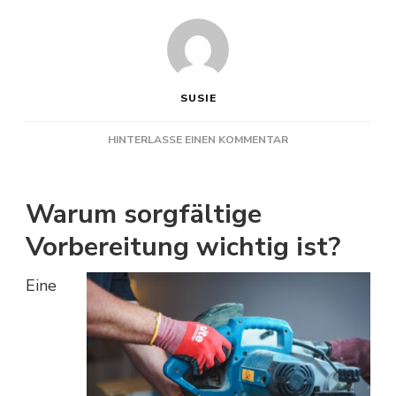
SUSIE
ZU
HINTERLASSE EINEN KOMMENTAR
RENOVIERUNG
RICHTIG
PLANEN:
Warum sorgfältige
EIN
PRAKTISCHER
Vorbereitung wichtig ist?
RATGEBER
FÜR
Eine
STRESSFREIE
BAU-
UND
MODERNISIERUNGS